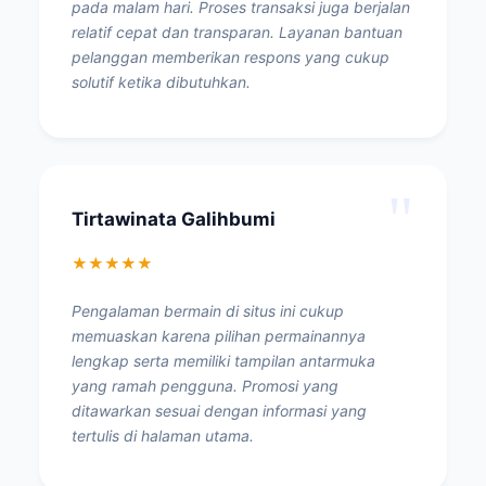
pada malam hari. Proses transaksi juga berjalan
relatif cepat dan transparan. Layanan bantuan
pelanggan memberikan respons yang cukup
solutif ketika dibutuhkan.
Tirtawinata Galihbumi
★★★★★
Pengalaman bermain di situs ini cukup
memuaskan karena pilihan permainannya
lengkap serta memiliki tampilan antarmuka
yang ramah pengguna. Promosi yang
ditawarkan sesuai dengan informasi yang
tertulis di halaman utama.