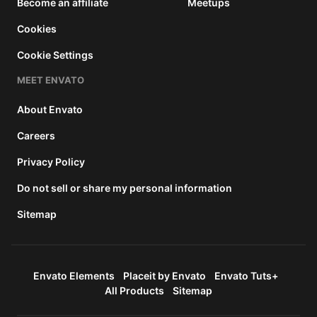
Become an affiliate
Meetups
Cookies
Cookie Settings
MEET ENVATO
About Envato
Careers
Privacy Policy
Do not sell or share my personal information
Sitemap
Envato Elements
Placeit by Envato
Envato Tuts+
All Products
Sitemap