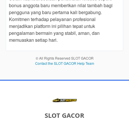
bonus anggota baru memberikan nilai tambah bagi
pengguna yang baru pertama kali bergabung.
Komitmen terhadap pelayanan profesional
menjadikan platform ini pilihan tepat untuk
pengalaman bermain yang stabil, aman, dan
memuaskan setiap hari.
© All Rights Reserved SLOT GACOR
Contact the SLOT GACOR Help Team
SLOT GACOR