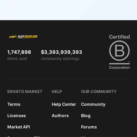
1,747,898
$3,393,939,393
items sold
community earnings
ENVATO MARKET
HELP
OUR COMMUNITY
Terms
Help Center
Community
Licenses
Authors
Blog
Market API
Forums