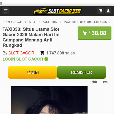
s
SLOT GACOR
SLOT DEPOSIT 10K
TAXI338: Situs Utama Slot Gacor 2026 Malam Hari Ini Gampang Menang Anti Rungkad
TAXI338: Situs Utama Slot
38.88
$
Gacor 2026 Malam Hari Ini
Gampang Menang Anti
Rungkad
By
SLOT GACOR
1,747,898
sales
LOGIN SLOT GACOR
LOGIN
REGISTER