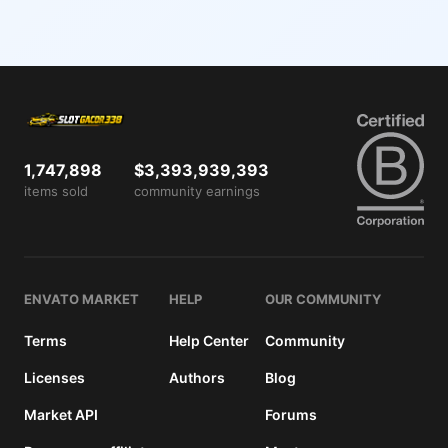
1,747,898
$3,393,939,393
items sold
community earnings
ENVATO MARKET
HELP
OUR COMMUNITY
Terms
Help Center
Community
Licenses
Authors
Blog
Market API
Forums