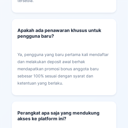
tersedia.
Apakah ada penawaran khusus untuk
pengguna baru?
Ya, pengguna yang baru pertama kali mendaftar
dan melakukan deposit awal berhak
mendapatkan promosi bonus anggota baru
sebesar 100% sesuai dengan syarat dan
ketentuan yang berlaku.
Perangkat apa saja yang mendukung
akses ke platform ini?