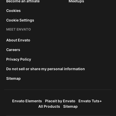
Become an affiliate
Meetups
Cookies
Cookie Settings
MEET ENVATO
About Envato
Careers
Privacy Policy
Do not sell or share my personal information
Sitemap
Envato Elements
Placeit by Envato
Envato Tuts+
All Products
Sitemap