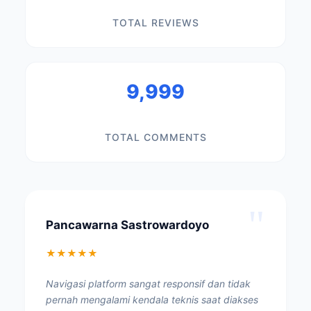
TOTAL REVIEWS
9,999
TOTAL COMMENTS
Pancawarna Sastrowardoyo
★★★★★
Navigasi platform sangat responsif dan tidak
pernah mengalami kendala teknis saat diakses