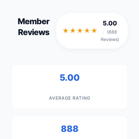
Member
5.00
★★★★★
Reviews
(888
Reviews)
5.00
AVERAGE RATING
888