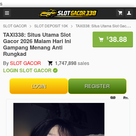
s
SLOT GACOR
SLOT DEPOSIT 10K
TAXI338: Situs Utama Slot Gacor 2026 Malam Hari Ini Gampang Menang Anti Rungkad
TAXI338: Situs Utama Slot
38.88
$
Gacor 2026 Malam Hari Ini
Gampang Menang Anti
Rungkad
By
SLOT GACOR
1,747,898
sales
LOGIN SLOT GACOR
LOGIN
REGISTER