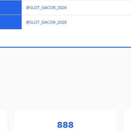
@SLOT_GACOR_2026
@SLOT_GACOR_2026
888