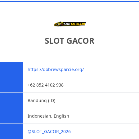
SLOT GACOR
https://dobrewsparcie.org/
+62 852 4102 938
Bandung (ID)
Indonesian, English
@SLOT_GACOR_2026