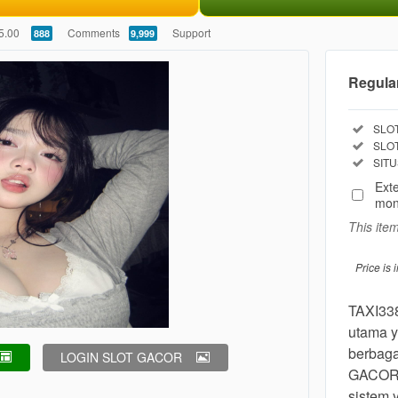
5.00
5.00
Comments
Support
888
9,999
stars
Regula
Regul
Inclu
SLO
Inclu
Use, b
SLO
Inclu
SIT
produc
The to
Ext
buyer 
mon
This ite
View
license
Price is
details
TAXI338
utama 
berbaga
LOGIN SLOT GACOR
GACOR 
sistem 