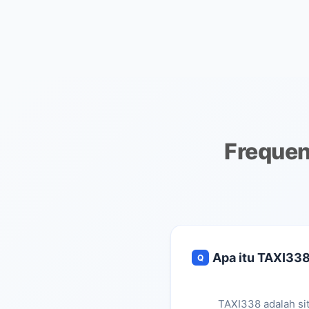
Frequen
Apa itu TAXI33
TAXI338 adalah si