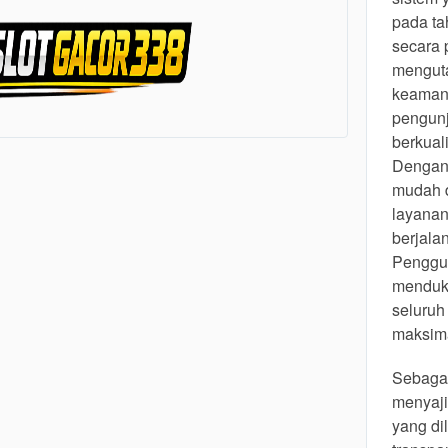
pada ta
secara 
mengut
keamana
pengunj
berkual
Dengan
mudah d
layanan
berjala
Penggun
menduku
seluruh 
maksima
Sebagai
menyaji
yang di