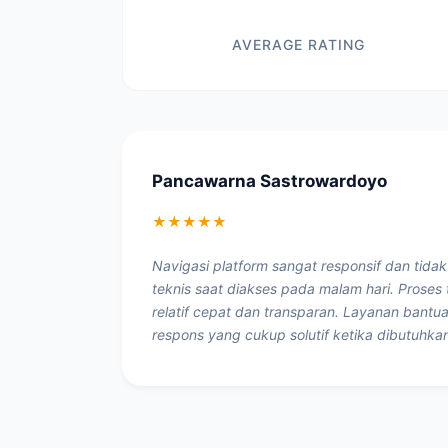
AVERAGE RATING
Pancawarna Sastrowardoyo
★★★★★
Navigasi platform sangat responsif dan tid
teknis saat diakses pada malam hari. Proses 
relatif cepat dan transparan. Layanan bant
respons yang cukup solutif ketika dibutuhka