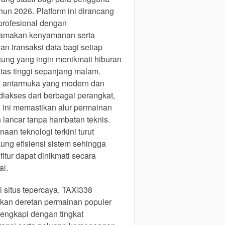
hun 2026. Platform ini dirancang
profesional dengan
amakan kenyamanan serta
n transaksi data bagi setiap
ung yang ingin menikmati hiburan
itas tinggi sepanjang malam.
 antarmuka yang modern dan
iakses dari berbagai perangkat,
 ini memastikan alur permainan
n lancar tanpa hambatan teknis.
aan teknologi terkini turut
ng efisiensi sistem sehingga
fitur dapat dinikmati secara
l.
 situs tepercaya, TAXI338
kan deretan permainan populer
lengkapi dengan tingkat