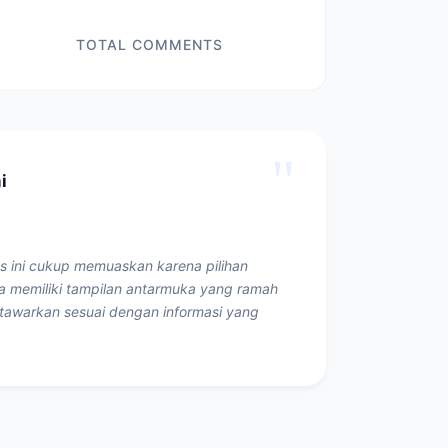
TOTAL COMMENTS
i
s ini cukup memuaskan karena pilihan
a memiliki tampilan antarmuka yang ramah
tawarkan sesuai dengan informasi yang