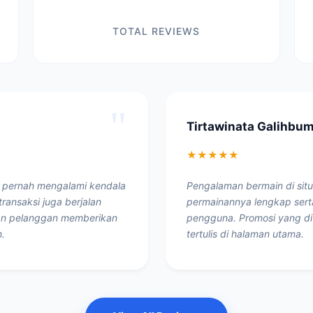
TOTAL REVIEWS
Tirtawinata Galihbum
★★★★★
ak pernah mengalami kendala
Pengalaman bermain di situ
transaksi juga berjalan
permainannya lengkap sert
uan pelanggan memberikan
pengguna. Promosi yang di
n.
tertulis di halaman utama.