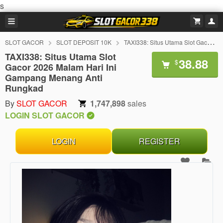
s
SLOT GACOR
SLOT DEPOSIT 10K
TAXI338: Situs Utama Slot Gacor 2026 Malam Hari Ini Gampang Menang Anti Rungkad
TAXI338: Situs Utama Slot
38.88
$
Gacor 2026 Malam Hari Ini
Gampang Menang Anti
Rungkad
By
SLOT GACOR
1,747,898
sales
LOGIN SLOT GACOR
LOGIN
REGISTER