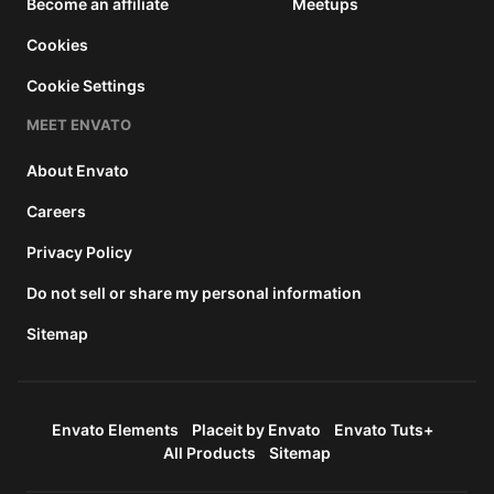
Become an affiliate
Meetups
Cookies
Cookie Settings
MEET ENVATO
About Envato
Careers
Privacy Policy
Do not sell or share my personal information
Sitemap
Envato Elements
Placeit by Envato
Envato Tuts+
All Products
Sitemap