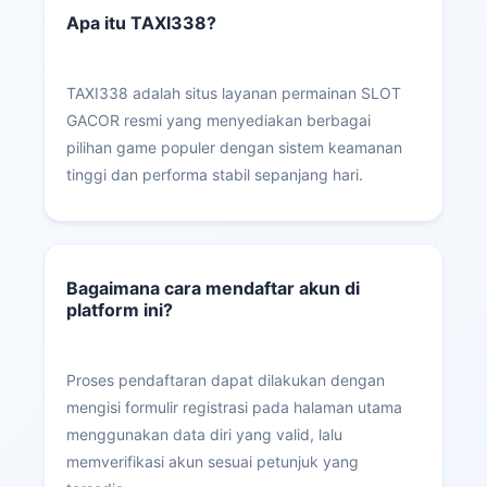
Apa itu TAXI338?
TAXI338 adalah situs layanan permainan SLOT
GACOR resmi yang menyediakan berbagai
pilihan game populer dengan sistem keamanan
tinggi dan performa stabil sepanjang hari.
Bagaimana cara mendaftar akun di
platform ini?
Proses pendaftaran dapat dilakukan dengan
mengisi formulir registrasi pada halaman utama
menggunakan data diri yang valid, lalu
memverifikasi akun sesuai petunjuk yang