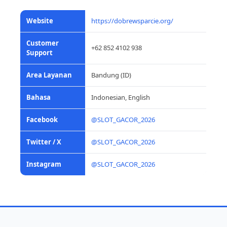
Website
https://dobrewsparcie.org/
Customer
+62 852 4102 938
Support
Area Layanan
Bandung (ID)
Bahasa
Indonesian, English
Facebook
@SLOT_GACOR_2026
Twitter / X
@SLOT_GACOR_2026
Instagram
@SLOT_GACOR_2026