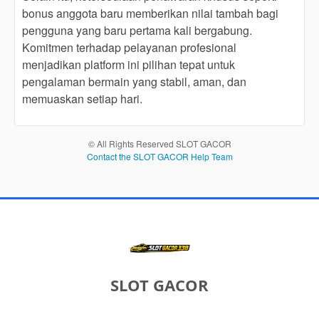
bonus anggota baru memberikan nilai tambah bagi
pengguna yang baru pertama kali bergabung.
Komitmen terhadap pelayanan profesional
menjadikan platform ini pilihan tepat untuk
pengalaman bermain yang stabil, aman, dan
memuaskan setiap hari.
© All Rights Reserved SLOT GACOR
Contact the SLOT GACOR Help Team
SLOT GACOR