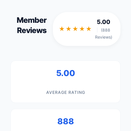
Member
5.00
★★★★★
Reviews
(888
Reviews)
5.00
AVERAGE RATING
888