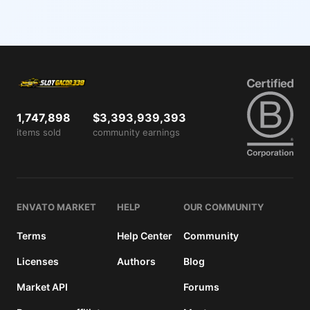
1,747,898
$3,393,939,393
items sold
community earnings
ENVATO MARKET
HELP
OUR COMMUNITY
Terms
Help Center
Community
Licenses
Authors
Blog
Market API
Forums