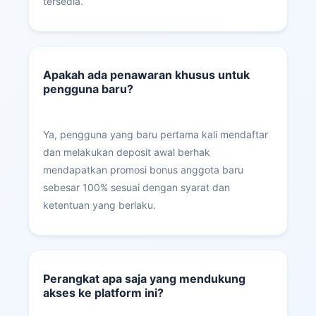
tersedia.
Apakah ada penawaran khusus untuk
pengguna baru?
Ya, pengguna yang baru pertama kali mendaftar
dan melakukan deposit awal berhak
mendapatkan promosi bonus anggota baru
sebesar 100% sesuai dengan syarat dan
ketentuan yang berlaku.
Perangkat apa saja yang mendukung
akses ke platform ini?