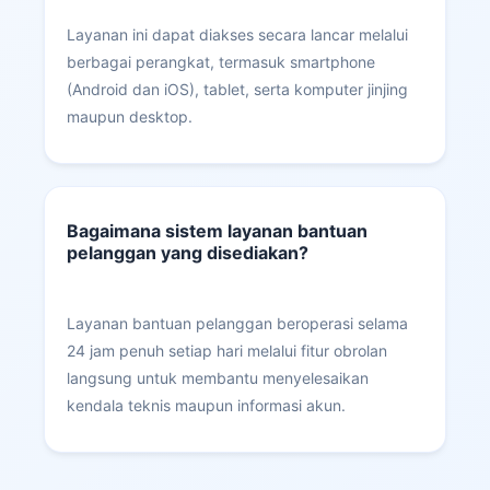
Layanan ini dapat diakses secara lancar melalui
berbagai perangkat, termasuk smartphone
(Android dan iOS), tablet, serta komputer jinjing
maupun desktop.
Bagaimana sistem layanan bantuan
pelanggan yang disediakan?
Layanan bantuan pelanggan beroperasi selama
24 jam penuh setiap hari melalui fitur obrolan
langsung untuk membantu menyelesaikan
kendala teknis maupun informasi akun.