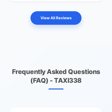
View All Reviews
Frequently Asked Questions
(FAQ) - TAXI338